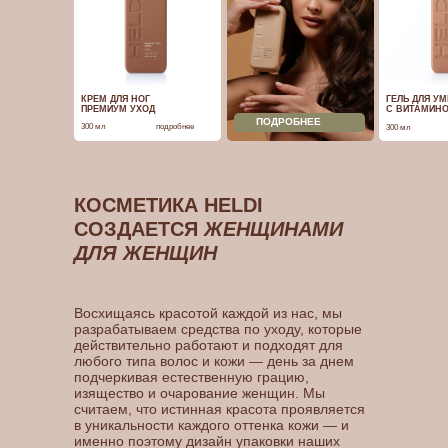
КРЕМ ДЛЯ НОГ
ГЕЛЬ ДЛЯ У
ПРЕМИУМ УХОД
С ВИТАМИН
ПОДРОБНЕЕ
300 мл
подробнее
300 мл
КОСМЕТИКА HELDI
СОЗДАЕТСЯ
ЖЕНЩИНАМИ
ДЛЯ ЖЕНЩИН
Восхищаясь красотой каждой из нас, мы
разрабатываем средства по уходу, которые
действительно работают и подходят для
любого типа волос и кожи — день за днем
подчеркивая естественную грацию,
изящество и очарование женщин. Мы
считаем, что истинная красота проявляется
в уникальности каждого оттенка кожи — и
именно поэтому дизайн упаковки наших